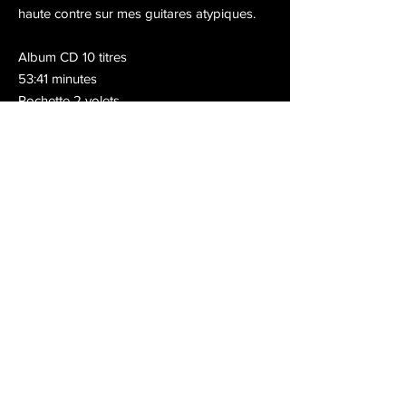
haute contre sur mes guitares atypiques.
Album CD 10 titres
53:41 minutes
Pochette 2 volets
Tous droits réservés © Michel Gentils et
Samuel Cattiau
Rejoindre ma Newsletter
Contact
Do Not Sell My Personal Information
Politique de confidentialité
Conditions générales