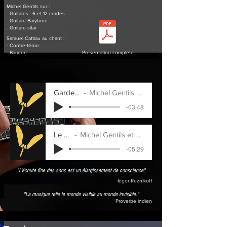
Michel Gentils sur :
- Guitares : 6 et 12 cordes
- Guitare Barytone
- Guitare-sitar
Samuel Cattiau au chant :
- Contre-ténor
- Baryton
Présentation complète
Garder la terre
Michel Gentils et Samuel Cattiau
-03:48
Le claps
Michel Gentils et Samuel Cattiau
-05:29
"L'écoute fine des sons est un élargissement de conscience"
Iégor Reznikoff
"La musique relie le monde visible au monde invisible."
Proverbe indien