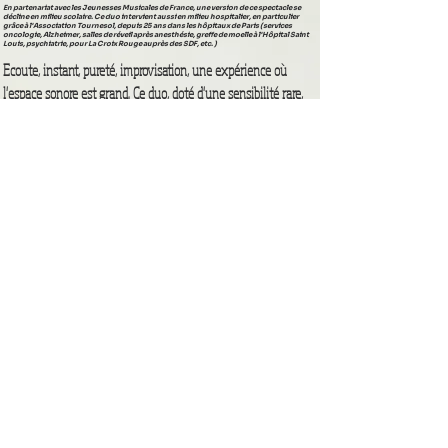
En partenariat avec les Jeunesses Musicales de France, une version de ce spectacle se
décline en milieu scolaire. Ce duo intervient aussi en milieu hospitalier, en particulier
grâce à l'Association Tournesol, depuis 25 ans dans les hôpitaux de Paris (services
oncologie, Alzheimer, salles de réveil après anesthésie, greffe de moelle à l'Hôpital Saint
Louis, psychiatrie, pour La Croix Rouge auprès des SDF, etc. )
Ecoute
, instant, pureté, improvisation, une
expérience
où
l'espace sonore est grand. Ce duo, doté d'une
sensibilité
rare,
nous offre d'entendre
les sons à un état pur
, d'instruments
rares.
Entre Orient et Occident,
Michel Gentils
présente un itinéraire
hors des sentiers battus.
Multi-Percussionniste
et compositeur,
Shyamal Maïtra
est parti de Calcutta parcourant le monde et
jouant avec les plus grands, de Boulez à Ravi Shankar.
Un
moment d'exception.
Michel Gentils sur :
- Guitare 12 cordes
- Guimbardes
- Ocarinas
Shyamal Maïtra sur :
- Percussions diverses (Ghatam, mâchoire d'âne
)
- Structures sonores de Bachet
Fiches techniques