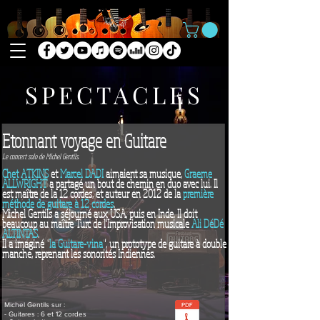
SPECTACLES
Etonnant voyage en Guitare
Le concert solo de Michel Gentils.
Chet ATKINS
et
Marcel DADI
aimaient sa musique,
Graeme
ALLWRIGHT
a partagé un bout de chemin en duo avec lui. Il
est maître de la 12 cordes, et auteur en 2012 de la
première
méthode de guitare à 12 cordes
.
Michel Gentils a séjourné aux USA, puis en Inde. Il doit
beaucoup au maître Turc de
l'Improvisation
musicale
Ali DéDé
ALTINTAS
.
Il a imaginé "
la Guitare-vina
", un prototype de guitare à double
manche,
reprenant les sonorités Indiennes.
Michel Gentils sur :
- Guitares : 6 et 12 cordes