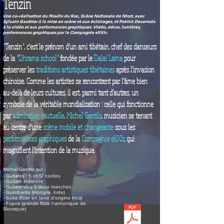
Tenzin
Une co-réalisation du Moulin du Roc, Scène Nationale de Niort, avec
Sylvain Gauthier à la mise en scène et aux éclairages, et Patrick Devernoix
à la vidéo et aux
performances graphiques. Vidéo, décor, lumières,
performances graphiques par la Compagnie eliXir.
"Tenzin", c'est le prénom d'un ami tibétain, chef des danseurs
de la "
Dhrama school
" fondée par le
Dalaï Lama
pour
préserver les
traditions artistiques tibétaines
après l'invasion
chinoise. Comme les artistes se rencontrent par l'âme bien
au-delà de leurs cultures, il est, parmi tant d'autres, un
symbole de la véritable mondialisation : celle qui fonctionne
par
admiration mutuelle
.
Michel Gentils
, musicien se tenant
au centre d'une
scène mobile et changeante
sous les
performances graphiques
de la
Compagnie eliXir
, qui
magnifient l'intention de la musique.
Michel Gentils sur :
- Guitares : 6 et 12 cordes
- Guitare Indienne
- Guitare-vina à deux manches
- Guimbarde (Hongrie, Inde)
- Isoka (
flûte en terre d'origine Inca)
- Fujura (grande flûte harmonique de
Slovaquie)