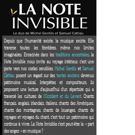
Le duo de Michel Gentils et Samuel Cattiau
Depuis que l’humanité existe, la musique existe. Elle
traverse toutes les frontières, même nos limites
imaginaires. Enracinée dans les
traditions ancestrales
, la
Note Invisible nous invite au voyage intérieur, c’est une
porte vers nos cordes sensibles.
Michel Gentils
et
Samuel
Cattiau
posent un regard sur des
textes anciens
devenus
patrimoine musical. Interprètes et compositeurs, ils
proposent une lecture d’aujourd’hui d’un répertoire qui a
traversé les cultures de
l’Occident et du Levant
. Chants
français, anglais, irlandais, italiens, chants des Amériques,
chants des montagnes, chants de louanges, chants de
voyages et voyages du chant, c’est tout un patrimoine qui
continue à vivre. La Note Invisible c’est peut-être la « part
des anges » en musique ?