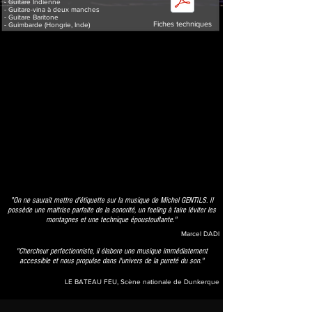
- Guitare Indienne
- Guitare-vina à deux manches
- Guitare Baritone
Fiches techniques
- Guimbarde (Hongrie, Inde)
"On ne saurait mettre d'étiquette sur la musique de Michel GENTILS. Il
possède une maitrise parfaite de la sonorité, un feeling à faire léviter les
montagnes et une technique époustouflante."
Marcel DADI
"Chercheur perfectionniste, il élabore une musique immédiatement
accessible et nous propulse dans l'univers de la pureté du son."
LE BATEAU FEU, Scène nationale de Dunkerque